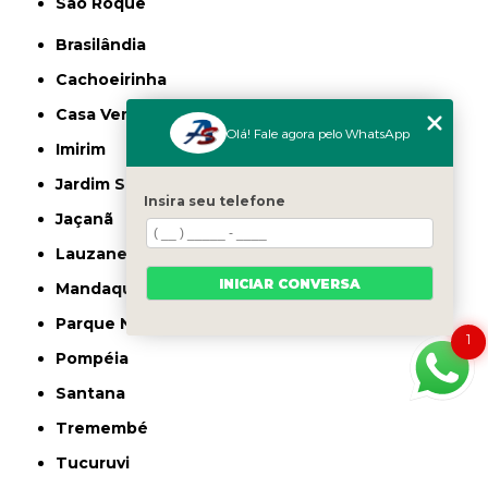
São Roque
Brasilândia
Cachoeirinha
Casa Verde
Olá! Fale agora pelo WhatsApp
Imirim
Jardim São Paulo
Insira seu telefone
Jaçanã
Lauzane Paulista
INICIAR CONVERSA
Mandaqui
Parque Novo Mundo
1
Pompéia
Santana
Tremembé
Tucuruvi