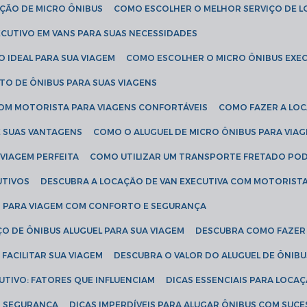
AÇÃO DE MICRO ÔNIBUS
COMO ESCOLHER O MELHOR SERVIÇO DE 
CUTIVO EM VANS PARA SUAS NECESSIDADES
O IDEAL PARA SUA VIAGEM
COMO ESCOLHER O MICRO ÔNIBUS EXEC
TO DE ÔNIBUS PARA SUAS VIAGENS
COM MOTORISTA PARA VIAGENS CONFORTÁVEIS
COMO FAZER A LO
E SUAS VANTAGENS
COMO O ALUGUEL DE MICRO ÔNIBUS PARA VI
 VIAGEM PERFEITA
COMO UTILIZAR UM TRANSPORTE FRETADO PO
UTIVOS
DESCUBRA A LOCAÇÃO DE VAN EXECUTIVA COM MOTORIST
AN PARA VIAGEM COM CONFORTO E SEGURANÇA
O DE ÔNIBUS ALUGUEL PARA SUA VIAGEM
DESCUBRA COMO FAZER
FACILITAR SUA VIAGEM
DESCUBRA O VALOR DO ALUGUEL DE ÔNIB
UTIVO: FATORES QUE INFLUENCIAM
DICAS ESSENCIAIS PARA LOCA
OM SEGURANÇA
DICAS IMPERDÍVEIS PARA ALUGAR ÔNIBUS COM SUC