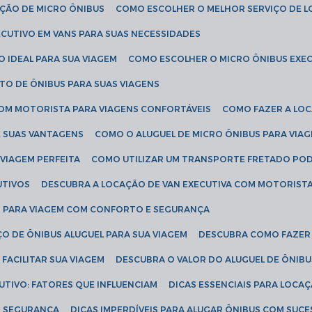
AÇÃO DE MICRO ÔNIBUS
COMO ESCOLHER O MELHOR SERVIÇO DE 
CUTIVO EM VANS PARA SUAS NECESSIDADES
O IDEAL PARA SUA VIAGEM
COMO ESCOLHER O MICRO ÔNIBUS EXEC
TO DE ÔNIBUS PARA SUAS VIAGENS
COM MOTORISTA PARA VIAGENS CONFORTÁVEIS
COMO FAZER A LO
E SUAS VANTAGENS
COMO O ALUGUEL DE MICRO ÔNIBUS PARA VI
 VIAGEM PERFEITA
COMO UTILIZAR UM TRANSPORTE FRETADO PO
UTIVOS
DESCUBRA A LOCAÇÃO DE VAN EXECUTIVA COM MOTORIST
AN PARA VIAGEM COM CONFORTO E SEGURANÇA
O DE ÔNIBUS ALUGUEL PARA SUA VIAGEM
DESCUBRA COMO FAZER
FACILITAR SUA VIAGEM
DESCUBRA O VALOR DO ALUGUEL DE ÔNIB
UTIVO: FATORES QUE INFLUENCIAM
DICAS ESSENCIAIS PARA LOCA
OM SEGURANÇA
DICAS IMPERDÍVEIS PARA ALUGAR ÔNIBUS COM SUC