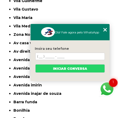
Vila Guilherme
Vila Gustavo
Vila Maria
Vila Medeiros
Olá! Fale agora pelo WhatsApp
Zona Norte
av casa verde
Insira seu telefone
av direitos humanos
avenida casa verde
avenida deputado emilio carlos
INICIAR CONVERSA
avenida engenheiro caetano alvares
1
avenida imirin
avenida inajar de souza
barra funda
bonilhia