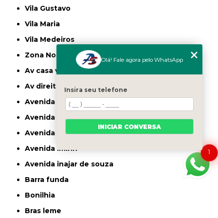
Vila Gustavo
Vila Maria
Vila Medeiros
Zona Norte
Olá! Fale agora pelo WhatsApp
av casa verde
av direitos humanos
Insira seu telefone
avenida casa verde
avenida deputado emilio carlos
INICIAR CONVERSA
avenida engenheiro caetano alvares
avenida imirin
1
avenida inajar de souza
barra funda
bonilhia
bras leme