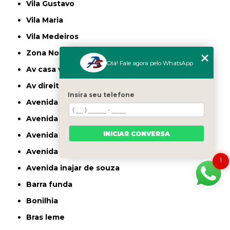
Vila Gustavo
Vila Maria
Vila Medeiros
Zona Norte
Olá! Fale agora pelo WhatsApp
av casa verde
av direitos humanos
Insira seu telefone
avenida casa verde
avenida deputado emilio carlos
INICIAR CONVERSA
avenida engenheiro caetano alvares
avenida imirin
1
avenida inajar de souza
barra funda
bonilhia
bras leme