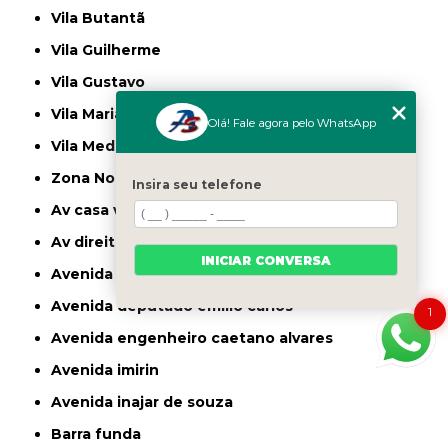
Vila Butantã
Vila Guilherme
Vila Gustavo
Vila Maria
Olá! Fale agora pelo WhatsApp
Vila Medeiros
Zona Norte
Insira seu telefone
av casa verde
av direitos humanos
INICIAR CONVERSA
avenida casa verde
avenida deputado emilio carlos
1
avenida engenheiro caetano alvares
avenida imirin
avenida inajar de souza
barra funda