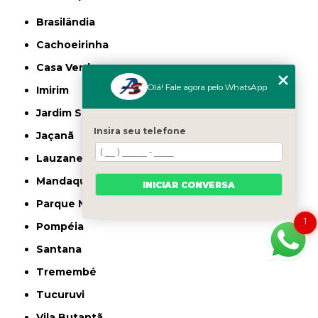
Brasilândia
Cachoeirinha
Casa Verde
Olá! Fale agora pelo WhatsApp
Imirim
Jardim São Paulo
Insira seu telefone
Jaçanã
Lauzane Paulista
Mandaqui
INICIAR CONVERSA
Parque Novo Mundo
1
Pompéia
Santana
Tremembé
Tucuruvi
Vila Butantã