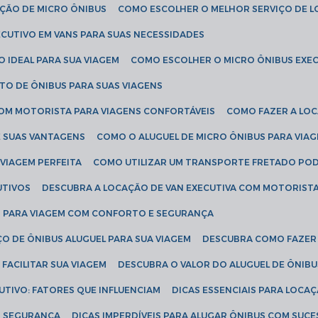
AÇÃO DE MICRO ÔNIBUS
COMO ESCOLHER O MELHOR SERVIÇO DE 
CUTIVO EM VANS PARA SUAS NECESSIDADES
O IDEAL PARA SUA VIAGEM
COMO ESCOLHER O MICRO ÔNIBUS EXEC
TO DE ÔNIBUS PARA SUAS VIAGENS
COM MOTORISTA PARA VIAGENS CONFORTÁVEIS
COMO FAZER A LO
E SUAS VANTAGENS
COMO O ALUGUEL DE MICRO ÔNIBUS PARA VI
 VIAGEM PERFEITA
COMO UTILIZAR UM TRANSPORTE FRETADO PO
UTIVOS
DESCUBRA A LOCAÇÃO DE VAN EXECUTIVA COM MOTORIST
AN PARA VIAGEM COM CONFORTO E SEGURANÇA
O DE ÔNIBUS ALUGUEL PARA SUA VIAGEM
DESCUBRA COMO FAZER
FACILITAR SUA VIAGEM
DESCUBRA O VALOR DO ALUGUEL DE ÔNIB
UTIVO: FATORES QUE INFLUENCIAM
DICAS ESSENCIAIS PARA LOCA
OM SEGURANÇA
DICAS IMPERDÍVEIS PARA ALUGAR ÔNIBUS COM SUC