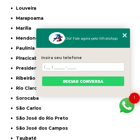
Louveira
Marapoama
Marília
Mendonça
Olá! Fale agora pelo WhatsApp
Paulínia
Insira seu telefone
Piracicaba
Presidente Prudente
Ribeirão Preto
INICIAR CONVERSA
Rio Claro
1
Sorocaba
São Carlos
São José do Rio Preto
São José dos Campos
Taubaté