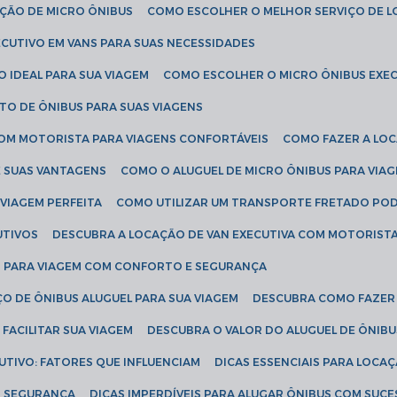
AÇÃO DE MICRO ÔNIBUS
COMO ESCOLHER O MELHOR SERVIÇO DE 
CUTIVO EM VANS PARA SUAS NECESSIDADES
O IDEAL PARA SUA VIAGEM
COMO ESCOLHER O MICRO ÔNIBUS EXEC
TO DE ÔNIBUS PARA SUAS VIAGENS
COM MOTORISTA PARA VIAGENS CONFORTÁVEIS
COMO FAZER A LO
E SUAS VANTAGENS
COMO O ALUGUEL DE MICRO ÔNIBUS PARA VI
 VIAGEM PERFEITA
COMO UTILIZAR UM TRANSPORTE FRETADO PO
UTIVOS
DESCUBRA A LOCAÇÃO DE VAN EXECUTIVA COM MOTORIST
AN PARA VIAGEM COM CONFORTO E SEGURANÇA
O DE ÔNIBUS ALUGUEL PARA SUA VIAGEM
DESCUBRA COMO FAZER
FACILITAR SUA VIAGEM
DESCUBRA O VALOR DO ALUGUEL DE ÔNIB
UTIVO: FATORES QUE INFLUENCIAM
DICAS ESSENCIAIS PARA LOCA
OM SEGURANÇA
DICAS IMPERDÍVEIS PARA ALUGAR ÔNIBUS COM SUC