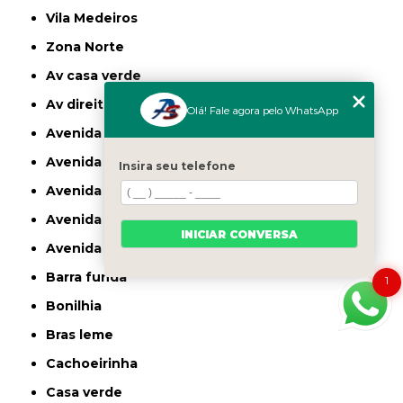
Vila Medeiros
Zona Norte
av casa verde
av direitos humanos
Olá! Fale agora pelo WhatsApp
avenida casa verde
avenida deputado emilio carlos
Insira seu telefone
avenida engenheiro caetano alvares
avenida imirin
INICIAR CONVERSA
avenida inajar de souza
barra funda
1
bonilhia
bras leme
cachoeirinha
casa verde