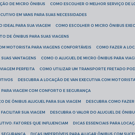
AÇÃO DE MICRO ÔNIBUS
COMO ESCOLHER O MELHOR SERVIÇO DE 
CUTIVO EM VANS PARA SUAS NECESSIDADES
O IDEAL PARA SUA VIAGEM
COMO ESCOLHER O MICRO ÔNIBUS EXEC
TO DE ÔNIBUS PARA SUAS VIAGENS
COM MOTORISTA PARA VIAGENS CONFORTÁVEIS
COMO FAZER A LO
E SUAS VANTAGENS
COMO O ALUGUEL DE MICRO ÔNIBUS PARA VI
 VIAGEM PERFEITA
COMO UTILIZAR UM TRANSPORTE FRETADO PO
UTIVOS
DESCUBRA A LOCAÇÃO DE VAN EXECUTIVA COM MOTORIST
AN PARA VIAGEM COM CONFORTO E SEGURANÇA
O DE ÔNIBUS ALUGUEL PARA SUA VIAGEM
DESCUBRA COMO FAZER
FACILITAR SUA VIAGEM
DESCUBRA O VALOR DO ALUGUEL DE ÔNIB
UTIVO: FATORES QUE INFLUENCIAM
DICAS ESSENCIAIS PARA LOCA
OM SEGURANÇA
DICAS IMPERDÍVEIS PARA ALUGAR ÔNIBUS COM SUC