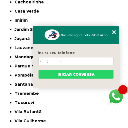
Cachoeirinha
Casa Verde
Imirim
Jardim São Paulo
Olá! Fale agora pelo WhatsApp
Jaçanã
Lauzane Paulista
Insira seu telefone
Mandaqui
Parque Novo Mundo
INICIAR CONVERSA
Pompéia
Santana
1
Tremembé
Tucuruvi
Vila Butantã
Vila Guilherme