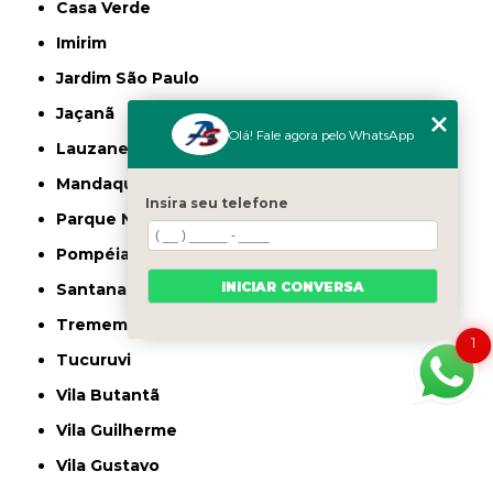
Casa Verde
Imirim
Jardim São Paulo
Jaçanã
Olá! Fale agora pelo WhatsApp
Lauzane Paulista
Mandaqui
Insira seu telefone
Parque Novo Mundo
Pompéia
INICIAR CONVERSA
Santana
Tremembé
1
Tucuruvi
Vila Butantã
Vila Guilherme
Vila Gustavo