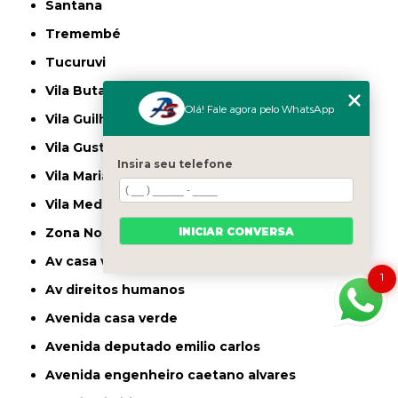
Santana
Tremembé
Tucuruvi
Vila Butantã
Olá! Fale agora pelo WhatsApp
Vila Guilherme
Vila Gustavo
Insira seu telefone
Vila Maria
Vila Medeiros
INICIAR CONVERSA
Zona Norte
av casa verde
1
av direitos humanos
avenida casa verde
avenida deputado emilio carlos
avenida engenheiro caetano alvares