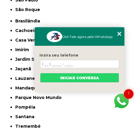
São Paulo
São Roque
Brasilândia
Cachoeirinha
Olá! Fale agora pelo WhatsApp
Casa Verde
Imirim
Insira seu telefone
Jardim São Paulo
Jaçanã
INICIAR CONVERSA
Lauzane Paulista
Mandaqui
1
Parque Novo Mundo
Pompéia
Santana
Tremembé