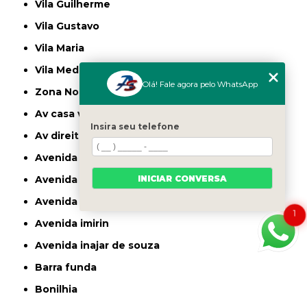
Vila Guilherme
Vila Gustavo
Vila Maria
Vila Medeiros
Olá! Fale agora pelo WhatsApp
Zona Norte
av casa verde
Insira seu telefone
av direitos humanos
avenida casa verde
INICIAR CONVERSA
avenida deputado emilio carlos
avenida engenheiro caetano alvares
1
avenida imirin
avenida inajar de souza
barra funda
bonilhia