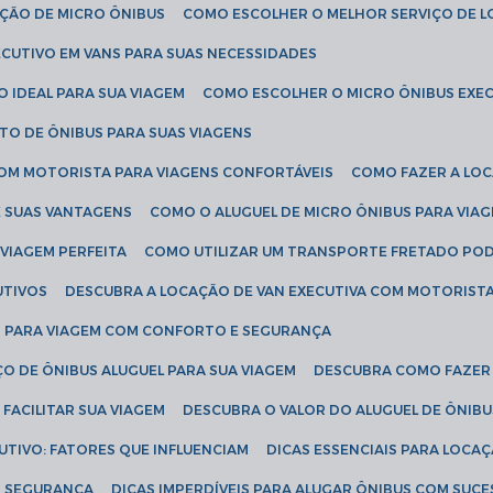
AÇÃO DE MICRO ÔNIBUS
COMO ESCOLHER O MELHOR SERVIÇO DE 
CUTIVO EM VANS PARA SUAS NECESSIDADES
O IDEAL PARA SUA VIAGEM
COMO ESCOLHER O MICRO ÔNIBUS EXEC
TO DE ÔNIBUS PARA SUAS VIAGENS
COM MOTORISTA PARA VIAGENS CONFORTÁVEIS
COMO FAZER A LO
E SUAS VANTAGENS
COMO O ALUGUEL DE MICRO ÔNIBUS PARA VI
 VIAGEM PERFEITA
COMO UTILIZAR UM TRANSPORTE FRETADO PO
UTIVOS
DESCUBRA A LOCAÇÃO DE VAN EXECUTIVA COM MOTORIST
AN PARA VIAGEM COM CONFORTO E SEGURANÇA
O DE ÔNIBUS ALUGUEL PARA SUA VIAGEM
DESCUBRA COMO FAZER
FACILITAR SUA VIAGEM
DESCUBRA O VALOR DO ALUGUEL DE ÔNIB
UTIVO: FATORES QUE INFLUENCIAM
DICAS ESSENCIAIS PARA LOCA
OM SEGURANÇA
DICAS IMPERDÍVEIS PARA ALUGAR ÔNIBUS COM SUC