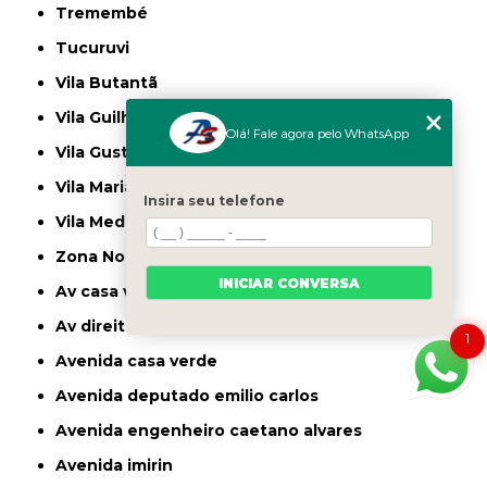
Tremembé
Tucuruvi
Vila Butantã
Vila Guilherme
Olá! Fale agora pelo WhatsApp
Vila Gustavo
Vila Maria
Insira seu telefone
Vila Medeiros
Zona Norte
INICIAR CONVERSA
av casa verde
av direitos humanos
1
avenida casa verde
avenida deputado emilio carlos
avenida engenheiro caetano alvares
avenida imirin