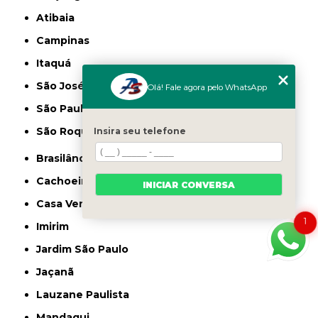
Atibaia
Campinas
Itaquá
São José dos Campos
Olá! Fale agora pelo WhatsApp
São Paulo
São Roque
Insira seu telefone
Brasilândia
Cachoeirinha
INICIAR CONVERSA
Casa Verde
1
Imirim
Jardim São Paulo
Jaçanã
Lauzane Paulista
Mandaqui