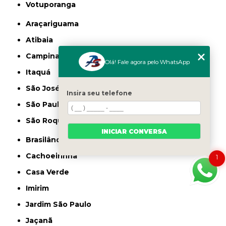
Votuporanga
Araçariguama
Atibaia
Campinas
Olá! Fale agora pelo WhatsApp
Itaquá
São José dos Campos
Insira seu telefone
São Paulo
São Roque
INICIAR CONVERSA
Brasilândia
Cachoeirinha
1
Casa Verde
Imirim
Jardim São Paulo
Jaçanã