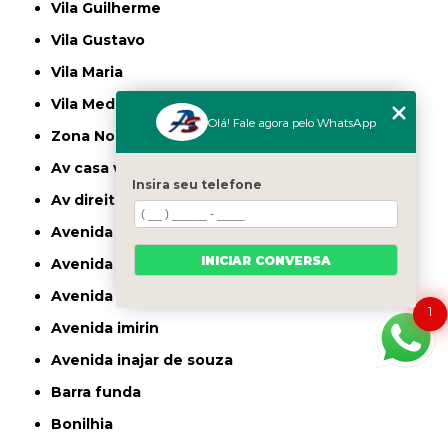
Vila Guilherme
Vila Gustavo
Vila Maria
Vila Medeiros
Olá! Fale agora pelo WhatsApp
Zona Norte
av casa verde
Insira seu telefone
av direitos humanos
avenida casa verde
INICIAR CONVERSA
avenida deputado emilio carlos
avenida engenheiro caetano alvares
1
avenida imirin
avenida inajar de souza
barra funda
bonilhia