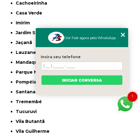
Cachoeirinha
Casa Verde
Imirim
Jardim São Paulo
Olá! Fale agora pelo WhatsApp
Jaçanã
Lauzane Paulista
Insira seu telefone
Mandaqui
Parque Novo Mundo
INICIAR CONVERSA
Pompéia
Santana
1
Tremembé
Tucuruvi
Vila Butantã
Vila Guilherme