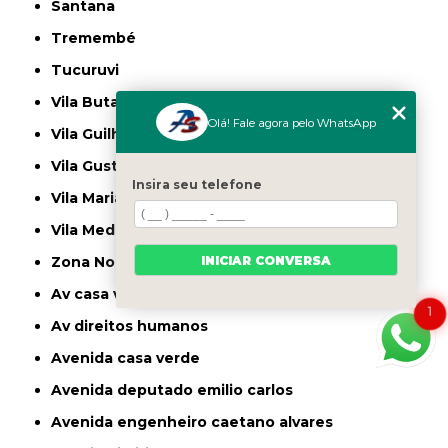
Santana
Tremembé
Tucuruvi
Vila Butantã
Olá! Fale agora pelo WhatsApp
Vila Guilherme
Vila Gustavo
Insira seu telefone
Vila Maria
Vila Medeiros
INICIAR CONVERSA
Zona Norte
av casa verde
1
av direitos humanos
avenida casa verde
avenida deputado emilio carlos
avenida engenheiro caetano alvares