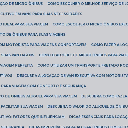
AÇÃO DE MICRO ÔNIBUS
COMO ESCOLHER O MELHOR SERVIÇO DE 
CUTIVO EM VANS PARA SUAS NECESSIDADES
O IDEAL PARA SUA VIAGEM
COMO ESCOLHER O MICRO ÔNIBUS EXEC
TO DE ÔNIBUS PARA SUAS VIAGENS
COM MOTORISTA PARA VIAGENS CONFORTÁVEIS
COMO FAZER A LO
E SUAS VANTAGENS
COMO O ALUGUEL DE MICRO ÔNIBUS PARA VI
 VIAGEM PERFEITA
COMO UTILIZAR UM TRANSPORTE FRETADO PO
UTIVOS
DESCUBRA A LOCAÇÃO DE VAN EXECUTIVA COM MOTORIST
AN PARA VIAGEM COM CONFORTO E SEGURANÇA
O DE ÔNIBUS ALUGUEL PARA SUA VIAGEM
DESCUBRA COMO FAZER
FACILITAR SUA VIAGEM
DESCUBRA O VALOR DO ALUGUEL DE ÔNIB
UTIVO: FATORES QUE INFLUENCIAM
DICAS ESSENCIAIS PARA LOCA
OM SEGURANÇA
DICAS IMPERDÍVEIS PARA ALUGAR ÔNIBUS COM SUC