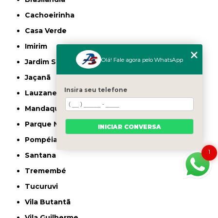
Cachoeirinha
Casa Verde
Imirim
Olá! Fale agora pelo WhatsApp
Jardim São Paulo
Jaçanã
Insira seu telefone
Lauzane Paulista
Mandaqui
Parque Novo Mundo
INICIAR CONVERSA
Pompéia
1
Santana
Tremembé
Tucuruvi
Vila Butantã
Vila Guilherme