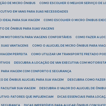
AÇÃO DE MICRO ÔNIBUS
COMO ESCOLHER O MELHOR SERVIÇO DE 
CUTIVO EM VANS PARA SUAS NECESSIDADES
O IDEAL PARA SUA VIAGEM
COMO ESCOLHER O MICRO ÔNIBUS EXEC
TO DE ÔNIBUS PARA SUAS VIAGENS
COM MOTORISTA PARA VIAGENS CONFORTÁVEIS
COMO FAZER A LO
E SUAS VANTAGENS
COMO O ALUGUEL DE MICRO ÔNIBUS PARA VI
 VIAGEM PERFEITA
COMO UTILIZAR UM TRANSPORTE FRETADO PO
UTIVOS
DESCUBRA A LOCAÇÃO DE VAN EXECUTIVA COM MOTORIST
AN PARA VIAGEM COM CONFORTO E SEGURANÇA
O DE ÔNIBUS ALUGUEL PARA SUA VIAGEM
DESCUBRA COMO FAZER
FACILITAR SUA VIAGEM
DESCUBRA O VALOR DO ALUGUEL DE ÔNIB
UTIVO: FATORES QUE INFLUENCIAM
DICAS ESSENCIAIS PARA LOCA
OM SEGURANÇA
DICAS IMPERDÍVEIS PARA ALUGAR ÔNIBUS COM SUC