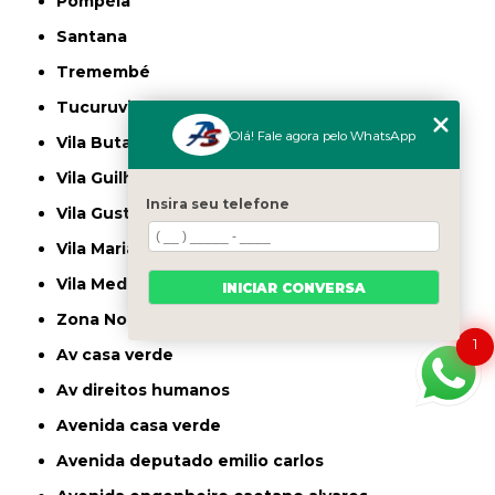
Pompéia
Santana
Tremembé
Tucuruvi
Olá! Fale agora pelo WhatsApp
Vila Butantã
Vila Guilherme
Insira seu telefone
Vila Gustavo
Vila Maria
Vila Medeiros
INICIAR CONVERSA
Zona Norte
1
av casa verde
av direitos humanos
avenida casa verde
avenida deputado emilio carlos