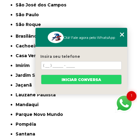
São José dos Campos
São Paulo
São Roque
Brasilândia
Olá! Fale agora pelo WhatsApp
Cachoeirinha
Casa Verde
Insira seu telefone
Imirim
Jardim São Paulo
INICIAR CONVERSA
Jaçanã
Lauzane Paulista
1
Mandaqui
Parque Novo Mundo
Pompéia
Santana