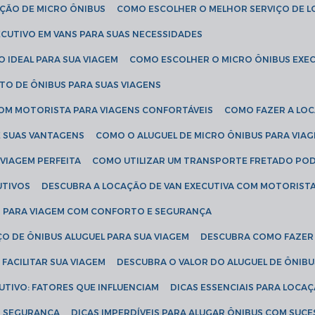
AÇÃO DE MICRO ÔNIBUS
COMO ESCOLHER O MELHOR SERVIÇO DE 
CUTIVO EM VANS PARA SUAS NECESSIDADES
O IDEAL PARA SUA VIAGEM
COMO ESCOLHER O MICRO ÔNIBUS EXEC
TO DE ÔNIBUS PARA SUAS VIAGENS
COM MOTORISTA PARA VIAGENS CONFORTÁVEIS
COMO FAZER A LO
E SUAS VANTAGENS
COMO O ALUGUEL DE MICRO ÔNIBUS PARA VI
 VIAGEM PERFEITA
COMO UTILIZAR UM TRANSPORTE FRETADO PO
UTIVOS
DESCUBRA A LOCAÇÃO DE VAN EXECUTIVA COM MOTORIST
AN PARA VIAGEM COM CONFORTO E SEGURANÇA
O DE ÔNIBUS ALUGUEL PARA SUA VIAGEM
DESCUBRA COMO FAZER
FACILITAR SUA VIAGEM
DESCUBRA O VALOR DO ALUGUEL DE ÔNIB
UTIVO: FATORES QUE INFLUENCIAM
DICAS ESSENCIAIS PARA LOCA
OM SEGURANÇA
DICAS IMPERDÍVEIS PARA ALUGAR ÔNIBUS COM SUC