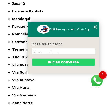
Jaçanã
Lauzane Paulista
Mandaqui
Parque Novo Mundo
Olá! Fale agora pelo WhatsApp
Pompéia
Santana
Insira seu telefone
Tremembé
Tucuruvi
INICIAR CONVERSA
Vila Butantã
Vila Guilherme
1
Vila Gustavo
Vila Maria
Vila Medeiros
Zona Norte