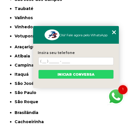
Taubaté
Valinhos
Vinhedo
Olá! Fale agora pelo WhatsApp
Votuporanga
Araçariguama
Insira seu telefone
Atibaia
Campinas
Itaquá
INICIAR CONVERSA
São José dos Campos
1
São Paulo
São Roque
Brasilândia
Cachoeirinha