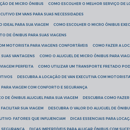
AÇÃO DE MICRO ÔNIBUS
COMO ESCOLHER O MELHOR SERVIÇO DE 
CUTIVO EM VANS PARA SUAS NECESSIDADES
O IDEAL PARA SUA VIAGEM
COMO ESCOLHER O MICRO ÔNIBUS EXEC
TO DE ÔNIBUS PARA SUAS VIAGENS
COM MOTORISTA PARA VIAGENS CONFORTÁVEIS
COMO FAZER A LO
E SUAS VANTAGENS
COMO O ALUGUEL DE MICRO ÔNIBUS PARA VI
 VIAGEM PERFEITA
COMO UTILIZAR UM TRANSPORTE FRETADO PO
UTIVOS
DESCUBRA A LOCAÇÃO DE VAN EXECUTIVA COM MOTORIST
AN PARA VIAGEM COM CONFORTO E SEGURANÇA
O DE ÔNIBUS ALUGUEL PARA SUA VIAGEM
DESCUBRA COMO FAZER
FACILITAR SUA VIAGEM
DESCUBRA O VALOR DO ALUGUEL DE ÔNIB
UTIVO: FATORES QUE INFLUENCIAM
DICAS ESSENCIAIS PARA LOCA
OM SEGURANÇA
DICAS IMPERDÍVEIS PARA ALUGAR ÔNIBUS COM SUC