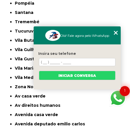
Pompéia
Santana
Tremembé
Tucuruvi
Olá! Fale agora pelo WhatsApp
Vila Butantã
Vila Guilherme
Insira seu telefone
Vila Gustavo
Vila Maria
INICIAR CONVERSA
Vila Medeiros
Zona Norte
1
av casa verde
av direitos humanos
avenida casa verde
avenida deputado emilio carlos