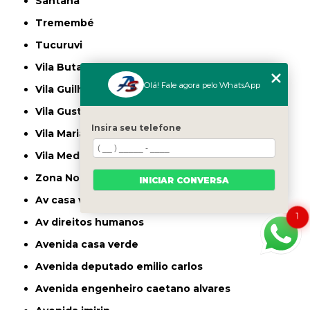
Santana
Tremembé
Tucuruvi
Vila Butantã
Olá! Fale agora pelo WhatsApp
Vila Guilherme
Vila Gustavo
Insira seu telefone
Vila Maria
Vila Medeiros
Zona Norte
INICIAR CONVERSA
av casa verde
1
av direitos humanos
avenida casa verde
avenida deputado emilio carlos
avenida engenheiro caetano alvares