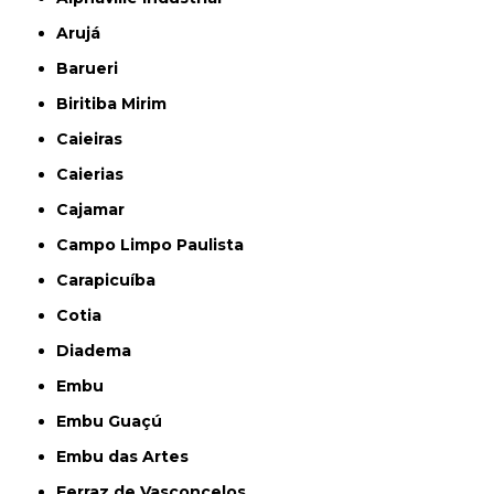
Arujá
Barueri
Biritiba Mirim
Caieiras
Caierias
Cajamar
Campo Limpo Paulista
Carapicuíba
Cotia
Diadema
Embu
Embu Guaçú
Embu das Artes
Ferraz de Vasconcelos