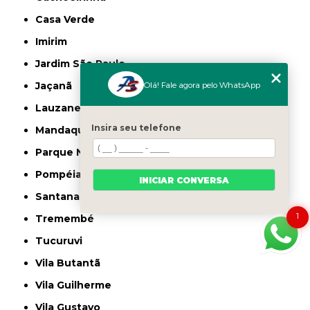
Casa Verde
Imirim
Jardim São Paulo
Olá! Fale agora pelo WhatsApp
Jaçanã
Lauzane Paulista
Insira seu telefone
Mandaqui
Parque Novo Mundo
Pompéia
INICIAR CONVERSA
Santana
1
Tremembé
Tucuruvi
Vila Butantã
Vila Guilherme
Vila Gustavo