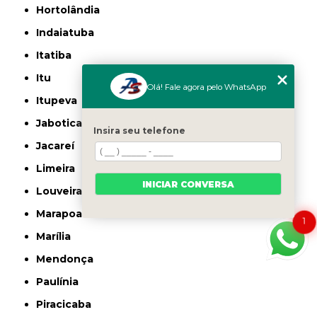
Hortolândia
Indaiatuba
Itatiba
Itu
Olá! Fale agora pelo WhatsApp
Itupeva
Jaboticabal
Insira seu telefone
Jacareí
Limeira
INICIAR CONVERSA
Louveira
Marapoama
1
Marília
Mendonça
Paulínia
Piracicaba