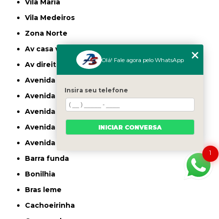
Vila Maria
Vila Medeiros
Zona Norte
av casa verde
Olá! Fale agora pelo WhatsApp
av direitos humanos
avenida casa verde
Insira seu telefone
avenida deputado emilio carlos
avenida engenheiro caetano alvares
avenida imirin
INICIAR CONVERSA
avenida inajar de souza
1
barra funda
bonilhia
bras leme
cachoeirinha