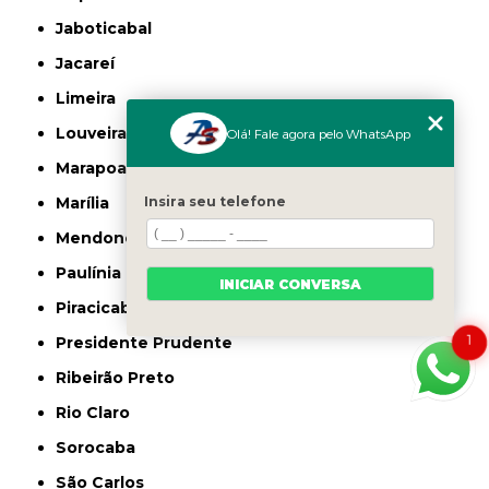
Jaboticabal
Jacareí
Limeira
Louveira
Olá! Fale agora pelo WhatsApp
Marapoama
Marília
Insira seu telefone
Mendonça
Paulínia
INICIAR CONVERSA
Piracicaba
1
Presidente Prudente
Ribeirão Preto
Rio Claro
Sorocaba
São Carlos