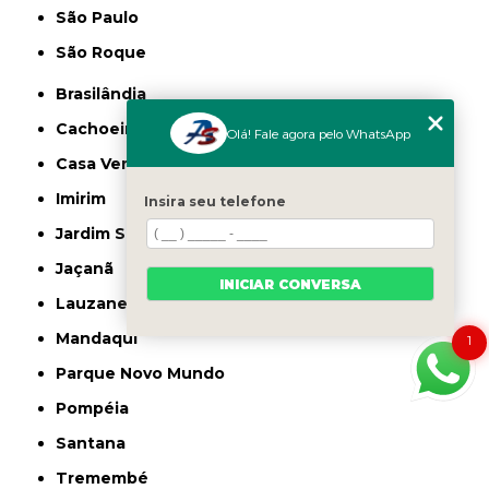
São Paulo
São Roque
Brasilândia
Cachoeirinha
Olá! Fale agora pelo WhatsApp
Casa Verde
Imirim
Insira seu telefone
Jardim São Paulo
Jaçanã
INICIAR CONVERSA
Lauzane Paulista
Mandaqui
1
Parque Novo Mundo
Pompéia
Santana
Tremembé