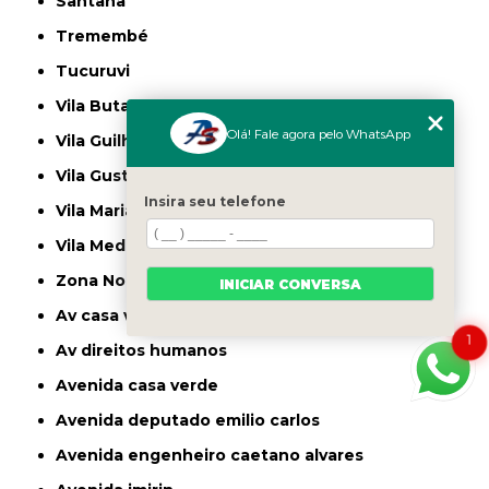
Santana
Tremembé
Tucuruvi
Vila Butantã
Olá! Fale agora pelo WhatsApp
Vila Guilherme
Vila Gustavo
Insira seu telefone
Vila Maria
Vila Medeiros
Zona Norte
INICIAR CONVERSA
av casa verde
1
av direitos humanos
avenida casa verde
avenida deputado emilio carlos
avenida engenheiro caetano alvares