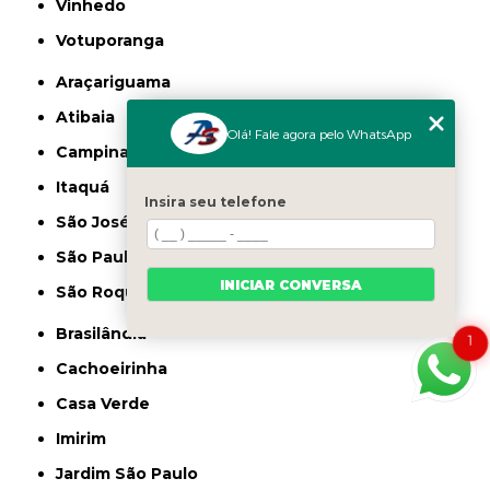
Vinhedo
Votuporanga
Araçariguama
Atibaia
Olá! Fale agora pelo WhatsApp
Campinas
Itaquá
Insira seu telefone
São José dos Campos
São Paulo
INICIAR CONVERSA
São Roque
Brasilândia
1
Cachoeirinha
Casa Verde
Imirim
Jardim São Paulo