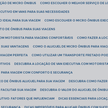
AÇÃO DE MICRO ÔNIBUS
COMO ESCOLHER O MELHOR SERVIÇO DE 
CUTIVO EM VANS PARA SUAS NECESSIDADES
O IDEAL PARA SUA VIAGEM
COMO ESCOLHER O MICRO ÔNIBUS EXEC
TO DE ÔNIBUS PARA SUAS VIAGENS
COM MOTORISTA PARA VIAGENS CONFORTÁVEIS
COMO FAZER A LO
E SUAS VANTAGENS
COMO O ALUGUEL DE MICRO ÔNIBUS PARA VI
 VIAGEM PERFEITA
COMO UTILIZAR UM TRANSPORTE FRETADO PO
UTIVOS
DESCUBRA A LOCAÇÃO DE VAN EXECUTIVA COM MOTORIST
AN PARA VIAGEM COM CONFORTO E SEGURANÇA
O DE ÔNIBUS ALUGUEL PARA SUA VIAGEM
DESCUBRA COMO FAZER
FACILITAR SUA VIAGEM
DESCUBRA O VALOR DO ALUGUEL DE ÔNIB
UTIVO: FATORES QUE INFLUENCIAM
DICAS ESSENCIAIS PARA LOCA
OM SEGURANÇA
DICAS IMPERDÍVEIS PARA ALUGAR ÔNIBUS COM SUC