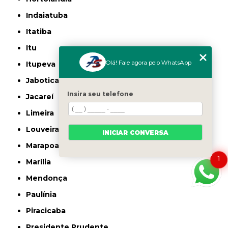
Indaiatuba
Itatiba
Itu
Olá! Fale agora pelo WhatsApp
Itupeva
Jaboticabal
Insira seu telefone
Jacareí
Limeira
Louveira
INICIAR CONVERSA
Marapoama
1
Marília
Mendonça
Paulínia
Piracicaba
Presidente Prudente