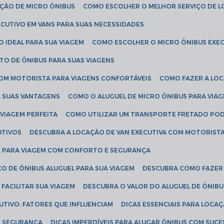
AÇÃO DE MICRO ÔNIBUS
COMO ESCOLHER O MELHOR SERVIÇO DE 
CUTIVO EM VANS PARA SUAS NECESSIDADES
O IDEAL PARA SUA VIAGEM
COMO ESCOLHER O MICRO ÔNIBUS EXEC
TO DE ÔNIBUS PARA SUAS VIAGENS
COM MOTORISTA PARA VIAGENS CONFORTÁVEIS
COMO FAZER A LO
E SUAS VANTAGENS
COMO O ALUGUEL DE MICRO ÔNIBUS PARA VI
 VIAGEM PERFEITA
COMO UTILIZAR UM TRANSPORTE FRETADO PO
UTIVOS
DESCUBRA A LOCAÇÃO DE VAN EXECUTIVA COM MOTORIST
AN PARA VIAGEM COM CONFORTO E SEGURANÇA
O DE ÔNIBUS ALUGUEL PARA SUA VIAGEM
DESCUBRA COMO FAZER
FACILITAR SUA VIAGEM
DESCUBRA O VALOR DO ALUGUEL DE ÔNIB
UTIVO: FATORES QUE INFLUENCIAM
DICAS ESSENCIAIS PARA LOCA
OM SEGURANÇA
DICAS IMPERDÍVEIS PARA ALUGAR ÔNIBUS COM SUC