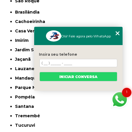
São Roque
Brasilândia
Cachoeirinha
Casa Verde
Olá! Fale agora pelo WhatsApp
Imirim
Jardim São Paulo
Insira seu telefone
Jaçanã
Lauzane Paulista
INICIAR CONVERSA
Mandaqui
Parque Novo Mundo
1
Pompéia
Santana
Tremembé
Tucuruvi