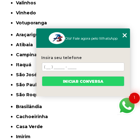
Valinhos
Vinhedo
Votuporanga
Araçariguama
Olá! Fale agora pelo WhatsApp
Atibaia
Campinas
Insira seu telefone
Itaquá
São José dos Campos
INICIAR CONVERSA
São Paulo
São Roque
1
Brasilândia
Cachoeirinha
Casa Verde
Imirim