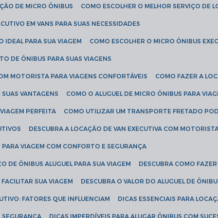
AÇÃO DE MICRO ÔNIBUS
COMO ESCOLHER O MELHOR SERVIÇO DE 
CUTIVO EM VANS PARA SUAS NECESSIDADES
O IDEAL PARA SUA VIAGEM
COMO ESCOLHER O MICRO ÔNIBUS EXEC
TO DE ÔNIBUS PARA SUAS VIAGENS
COM MOTORISTA PARA VIAGENS CONFORTÁVEIS
COMO FAZER A LO
E SUAS VANTAGENS
COMO O ALUGUEL DE MICRO ÔNIBUS PARA VI
 VIAGEM PERFEITA
COMO UTILIZAR UM TRANSPORTE FRETADO PO
UTIVOS
DESCUBRA A LOCAÇÃO DE VAN EXECUTIVA COM MOTORIST
AN PARA VIAGEM COM CONFORTO E SEGURANÇA
O DE ÔNIBUS ALUGUEL PARA SUA VIAGEM
DESCUBRA COMO FAZER
FACILITAR SUA VIAGEM
DESCUBRA O VALOR DO ALUGUEL DE ÔNIB
UTIVO: FATORES QUE INFLUENCIAM
DICAS ESSENCIAIS PARA LOCA
OM SEGURANÇA
DICAS IMPERDÍVEIS PARA ALUGAR ÔNIBUS COM SUC