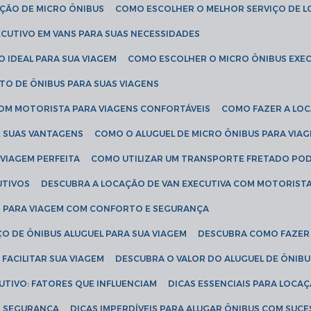
AÇÃO DE MICRO ÔNIBUS
COMO ESCOLHER O MELHOR SERVIÇO DE 
CUTIVO EM VANS PARA SUAS NECESSIDADES
O IDEAL PARA SUA VIAGEM
COMO ESCOLHER O MICRO ÔNIBUS EXEC
TO DE ÔNIBUS PARA SUAS VIAGENS
COM MOTORISTA PARA VIAGENS CONFORTÁVEIS
COMO FAZER A LO
E SUAS VANTAGENS
COMO O ALUGUEL DE MICRO ÔNIBUS PARA VI
 VIAGEM PERFEITA
COMO UTILIZAR UM TRANSPORTE FRETADO PO
UTIVOS
DESCUBRA A LOCAÇÃO DE VAN EXECUTIVA COM MOTORIST
AN PARA VIAGEM COM CONFORTO E SEGURANÇA
O DE ÔNIBUS ALUGUEL PARA SUA VIAGEM
DESCUBRA COMO FAZER
FACILITAR SUA VIAGEM
DESCUBRA O VALOR DO ALUGUEL DE ÔNIB
UTIVO: FATORES QUE INFLUENCIAM
DICAS ESSENCIAIS PARA LOCA
OM SEGURANÇA
DICAS IMPERDÍVEIS PARA ALUGAR ÔNIBUS COM SUC